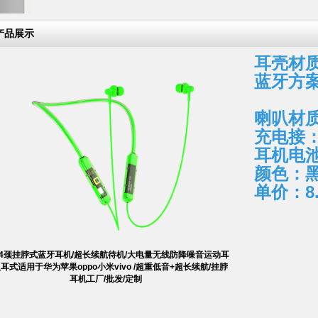
产品展示
耳壳材
蓝牙方案
喇叭材质
充电接：
耳机电池
颜色：黑
单价：8.
04颈挂脖式蓝牙耳机/超长续航待机/大电量无线防降噪音运动耳
耳式适用于华为苹果oppo小米vivo /超重低音+超长续航/挂脖
耳机工厂/批发/定制