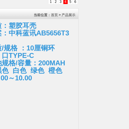
1
2
3
4
5
6
当前位置：
首页
>
产品展示
质：塑胶耳壳
：中科蓝讯AB5656T3
/规格 ：10厘铜环
口TYPE-C
规格/容量：200MAH
色 白色 绿色 橙色
00～10.00