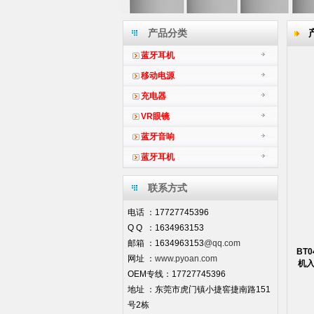
产品分类
蓝牙耳机
移动电源
充电器
VR眼镜
蓝牙音响
蓝牙耳机
联系方式
电话 ：17727745396
Q Q ：1634963153
邮箱 ：1634963153
@qq.com
BT
网址 ：
www.pyoan.com
机入
OEM专线：17727745396
地址 ：东莞市虎门镇小捷窖捷南路151
号2栋