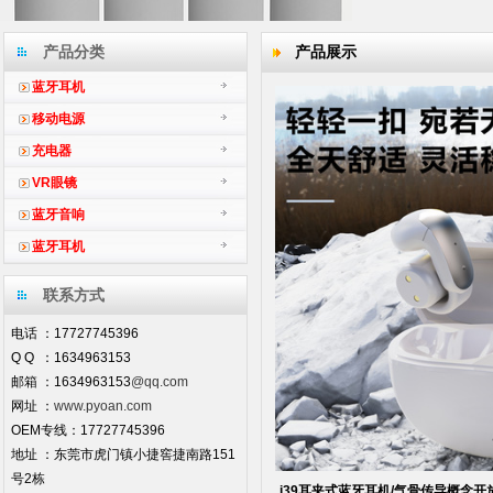
产品分类
产品展示
蓝牙耳机
移动电源
充电器
VR眼镜
蓝牙音响
蓝牙耳机
联系方式
电话 ：17727745396
Q Q ：1634963153
邮箱 ：1634963153
@qq.com
网址 ：
www.pyoan.com
OEM专线：17727745396
地址 ：东莞市虎门镇小捷窖捷南路151
号2栋
i39耳夹式蓝牙耳机/气骨传导概念开