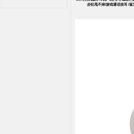
步狂甩不掉/游戏通话挂耳 /蓝